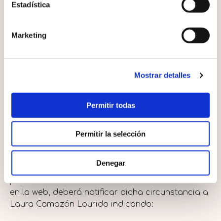
Estadística
El usuario conoce y acepta que la totalidad del
sitio web, conteniendo sin carácter exhaustivo el
Marketing
texto, software, contenidos (incluyendo
estructura, selección, ordenación y presentación
de los mismos) podcast, fotografías, material
Mostrar detalles
audiovisual y gráficos, está protegida por
marcas, derechos de autor y otros derechos
legítimos, de acuerdo con los tratados
Permitir todas
internacionales en los que España es parte y
otros derechos de propiedad y leyes de España.
Permitir la selección
En el caso de que un usuario o un tercero
consideren que se ha producido una violación de
Denegar
sus legítimos derechos de propiedad intelectual
por la introducción de un determinado contenido
en la web, deberá notificar dicha circunstancia a
Laura Camazón Lourido indicando: