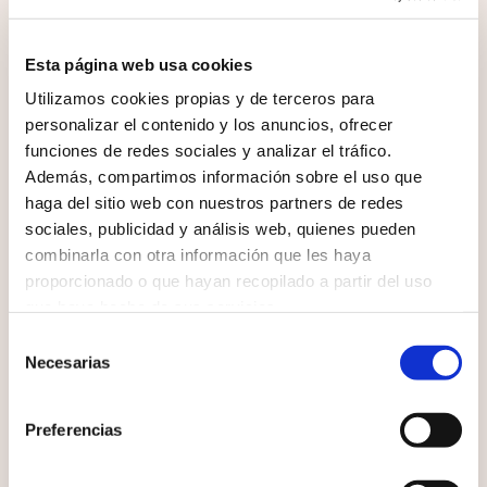
enlace: http://ec.europa.eu/consumers/odr/
Esta página web usa cookies
Propiedad intelectual e industrial
Utilizamos cookies propias y de terceros para
personalizar el contenido y los anuncios, ofrecer
En virtud de lo dispuesto en los artículos 8 y 32.1,
funciones de redes sociales y analizar el tráfico.
párrafo segundo, de la Ley de Propiedad
Además, compartimos información sobre el uso que
Intelectual, quedan expresamente prohibidas la
haga del sitio web con nuestros partners de redes
reproducción, la distribución y la comunicación
sociales, publicidad y análisis web, quienes pueden
pública, incluida su modalidad de puesta a
combinarla con otra información que les haya
disposición, de la totalidad o parte de los
proporcionado o que hayan recopilado a partir del uso
contenidos de esta página web, con fines
que haya hecho de sus servicios.
comerciales, en cualquier soporte y por
Selección
cualquier medio técnico, sin la autorización de
Necesarias
de
www.viventipsicologia.com.
consentimiento
El usuario debe comprometerse a respetar los
Preferencias
derechos de Propiedad Intelectual e Industrial
titularidad de www.viventipsicologia.com.