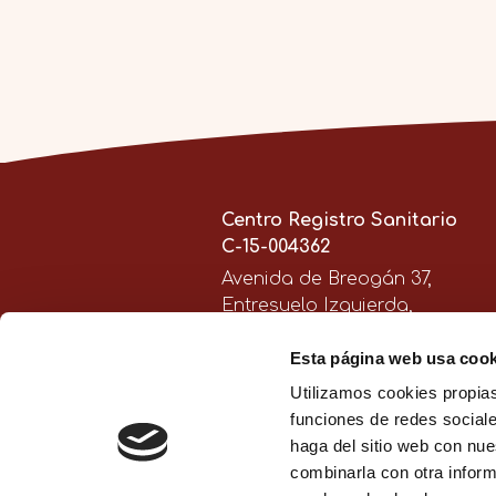
Centro Registro Sanitario
C-15-004362
Avenida de Breogán 37,
Entresuelo Izquierda,
15401 - Ferrol
Esta página web usa cook
Utilizamos cookies propias
+34 644 344 177
funciones de redes sociale
info@viventipsicologia.com
haga del sitio web con nue
combinarla con otra inform