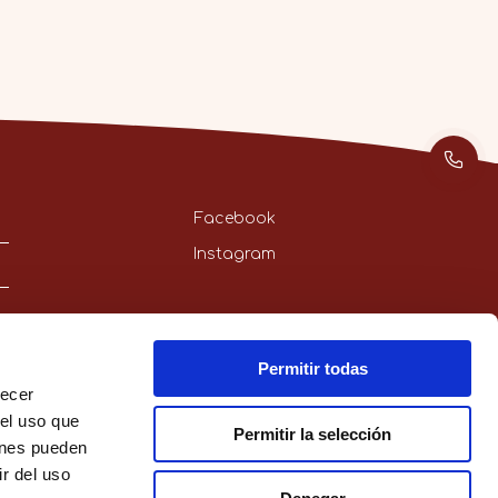
Facebook
Instagram
Permitir todas
recer
 el uso que
Permitir la selección
ienes pueden
r del uso