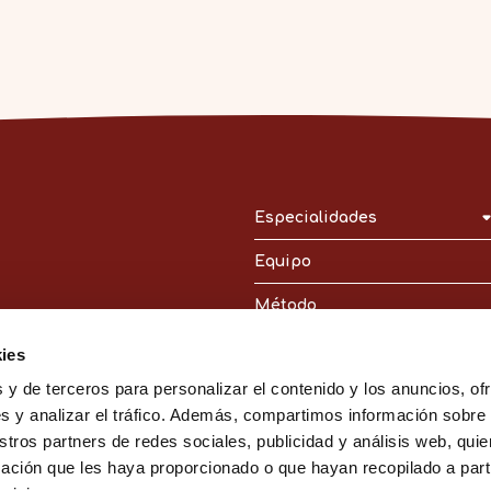
Especialidades
Equipo
Método
Talleres
ies
 y de terceros para personalizar el contenido y los anuncios, of
Blog
s y analizar el tráfico. Además, compartimos información sobre
Contacto
stros partners de redes sociales, publicidad y análisis web, qu
ación que les haya proporcionado o que hayan recopilado a parti